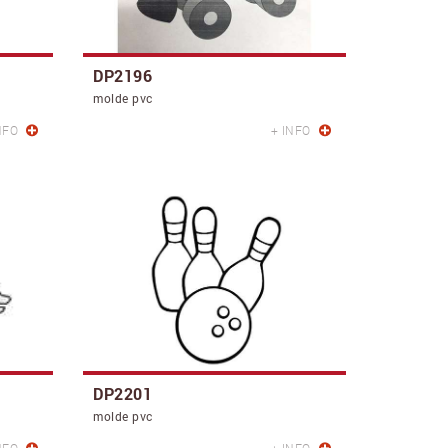
DP2196
molde pvc
NFO
+ INFO
DP2201
molde pvc