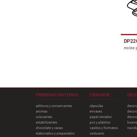
DP22
molde 
PRIMERAS MATERIAS
OBRADOR
DEC
aditivos y conservantes
cápsulas
decor
aromas
envases
decor
colorantes
papel obrador
decor
estabilizantes
pvc y plástico
huevos
chocolate y cacao
vasitos y formatos
navida
elaborados y preparados
vestuario