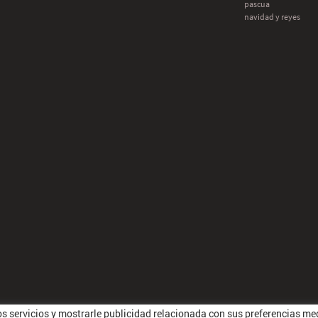
pascua
navidad y reyes
ros servicios y mostrarle publicidad relacionada con sus preferencias m