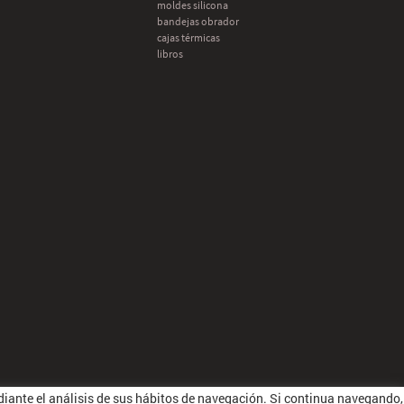
moldes silicona
bandejas obrador
cajas térmicas
libros
ediante el análisis de sus hábitos de navegación. Si continua navegando,