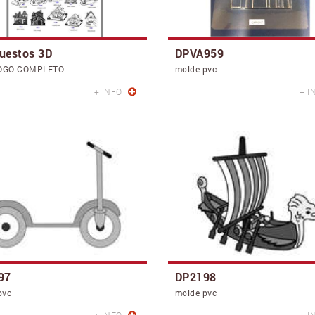
uestos 3D
DPVA959
OGO COMPLETO
molde pvc
+ INFO
+ I
97
DP2198
pvc
molde pvc