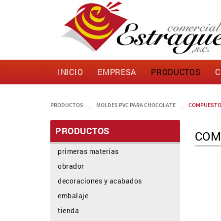
INICIO
EMPRESA
PRODUCTOS
C
PRODUCTOS
_
MOLDES PVC PARA CHOCOLATE
_
COMPUESTO
PRODUCTOS
COM
primeras materias
obrador
decoraciones y acabados
embalaje
tienda