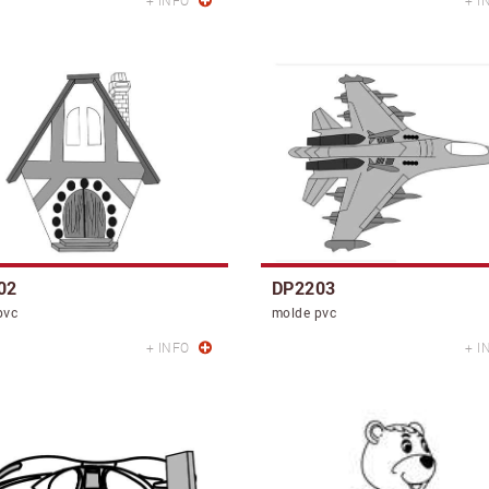
+ INFO
+ I
02
DP2203
pvc
molde pvc
+ INFO
+ I