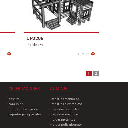
DP2209
molde pvc
NFO
+ INFO
1
2
CELEBRACIONES
UTILLAJE
bautizo
utensilios manuales
comunión
utensilios electrónicos
bodas y aniversarios
máquinas manuales
soportes para pasteles
máquinas eléctricas
moldes metálicos
moldes policarbonato