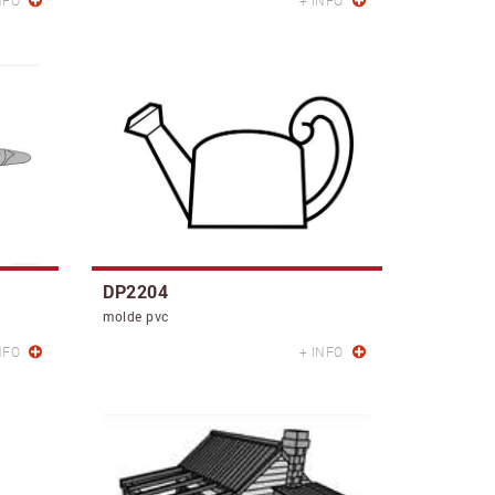
NFO
+ INFO
DP2204
molde pvc
NFO
+ INFO