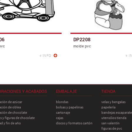
06
DP2208
pvc
molde pvc
+ INFO
+ I
ORACIONES Y ACABADOS
EMBALAJE
TIENDA
ación de azúcar
blondas
velas y bengalas
ación de oblea
bolsas y papelinas
papelería
ación de chocolate
cartonaje
bandejas escaparate
 y figuras de chocolate
cajas
utensilios tienda
d y fin de año
discos y formatos cartón
san valentín
figuras de pvc