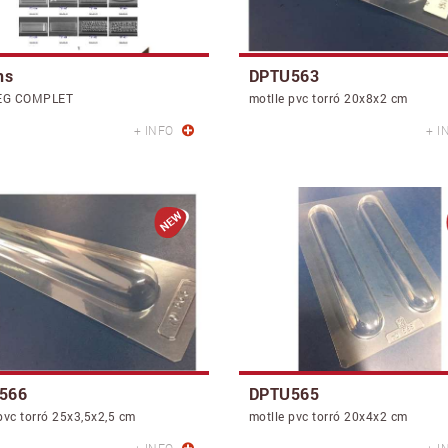
ns
DPTU563
EG COMPLET
motlle pvc torró 20x8x2 cm
+ INFO
+ I
566
DPTU565
pvc torró 25x3,5x2,5 cm
motlle pvc torró 20x4x2 cm