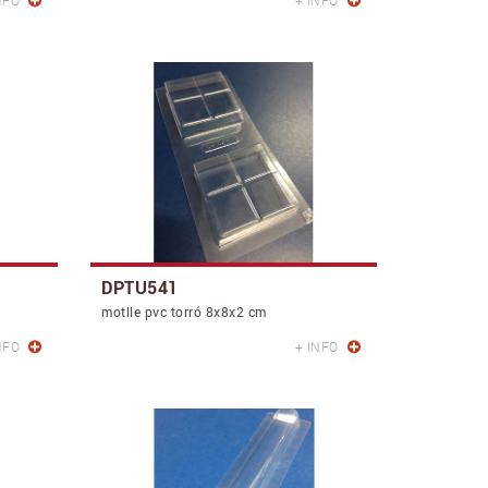
NFO
+ INFO
DPTU541
motlle pvc torró 8x8x2 cm
NFO
+ INFO