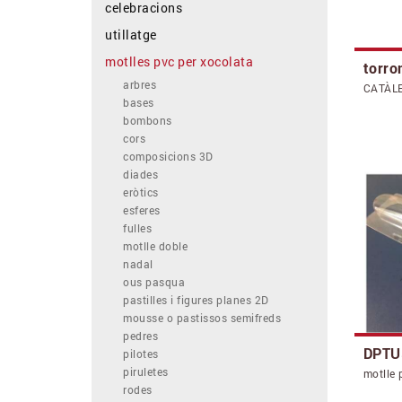
celebracions
utillatge
motlles pvc per xocolata
torro
arbres
CATÀL
bases
bombons
cors
composicions 3D
diades
eròtics
esferes
fulles
motlle doble
nadal
ous pasqua
pastilles i figures planes 2D
mousse o pastissos semifreds
pedres
DPTU
pilotes
piruletes
motlle 
rodes