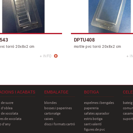
543
DPTU408
pvc torró 20x8x2 cm
motlle pvc torró 20x8x2 cm
+ INFO
+ I
CIONS I ACABATS
EMBALATGE
BOTIGA
CELE
 de sucre
blondes
espelmes i bengales
bateig
 d'oblea
bosses i paperines
papereria
comun
 de xocolata
cartonatge
safates aparador
casame
res de xocolata
caixes
estris botiga
suport
ap d'any
discs i formats cartró
sant valentí
figures de pvc