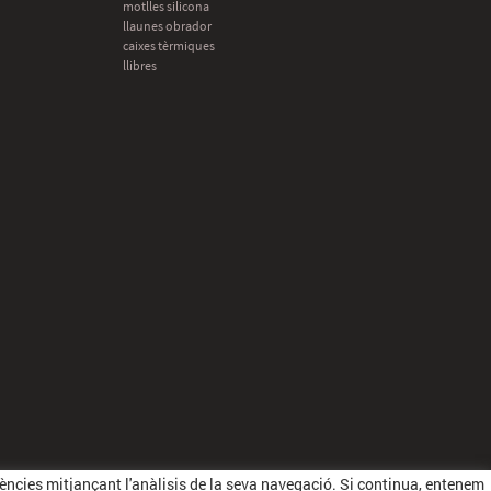
motlles silicona
llaunes obrador
caixes tèrmiques
llibres
erències mitjançant l'anàlisis de la seva navegació. Si continua, entenem