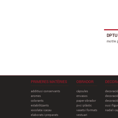
DPTU
motlle 
PRIMERES MATÈRIES
OBRADOR
DECORA
additius i conservants
càpsules
decoració
aromes
envasos
decoració
colorants
paper obrador
decoració
estabilitzants
pvc i plàstic
ous i figu
xocolata i cacau
vasets i formats
nadal i c
elaborats i preparats
vestuari