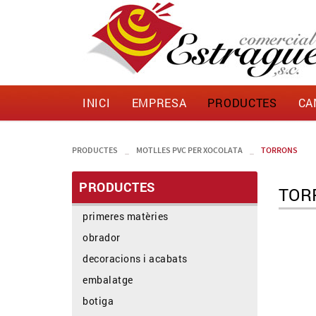
INICI
EMPRESA
PRODUCTES
CA
PRODUCTES
_
MOTLLES PVC PER XOCOLATA
_
TORRONS
PRODUCTES
TOR
primeres matèries
obrador
decoracions i acabats
embalatge
botiga