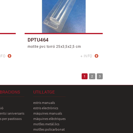
DPTU464
motlle pvc torró 25x3,5x2,5 cm
NFO
+ INFO
1
2
3
BRACIONS
UTILLATGE
estris manuals
ió
estris electrònics
nts i aniversaris
màquines manuals
s per pastissos
màquines elèctriques
motlles metàl.lics
motlles policarbonat