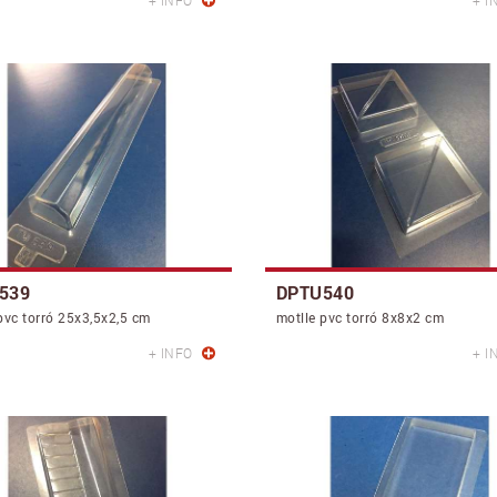
+ INFO
+ I
539
DPTU540
pvc torró 25x3,5x2,5 cm
motlle pvc torró 8x8x2 cm
+ INFO
+ I