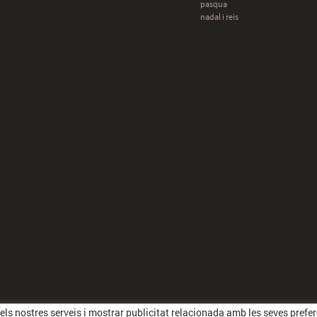
pasqua
nadal i reis
r els nostres serveis i mostrar publicitat relacionada amb les seves pref