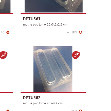
DPTU561
motlle pvc torró 25x3,5x2,5 cm
NFO
+ INFO
DPTU562
motlle pvc torró 20x4x2 cm